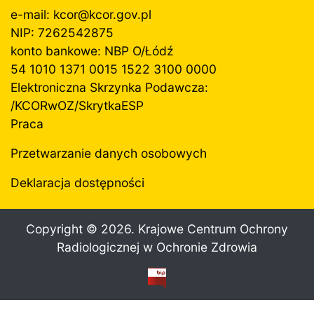
e-mail: kcor@
kcor.gov.pl
NIP: 7262542875
konto bankowe: NBP O/Łódź
54 1010 1371 0015 1522 3100 0000
Elektroniczna Skrzynka Podawcza:
/KCORwOZ/SkrytkaESP
Praca
Przetwarzanie danych osobowych
Deklaracja dostępności
Copyright ©
2026. Krajowe Centrum Ochrony
Radiologicznej w Ochronie Zdrowia