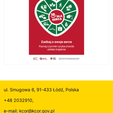
ul. Smugowa 6, 91-433 Łódź, Polska
+48 2032910,
e-mail: kcor@
kcor.gov.pl