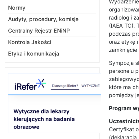
Wydarzenie 
Normy
organizowa
radiologii 
Audyty, procedury, komisje
(IAEA TC). 
Centralny Rejestr ENiNP
podczas pro
oraz etykę i
Kontrola Jakości
zamknięcie
Etyka i komunikacja
Sympozja sk
personelu 
zabiegowych
które ma ch
pomiędzy je
Program w
Uczestnictw
Certyfikat 
(deklaracja