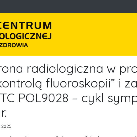
rona radiologiczna w p
ontrolą fluoroskopii” i 
 TC POL9028 – cykl symp
r.
 2025