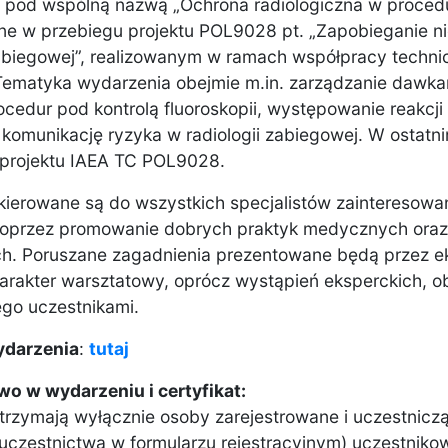
pod wspólną nazwą „Ochrona radiologiczna w procedur
ne w przebiegu projektu POL9028 pt. „Zapobieganie 
zabiegowej”, realizowanym w ramach współpracy techn
Tematyka wydarzenia obejmie m.in. zarządzanie dawkam
cedur pod kontrolą fluoroskopii, występowanie reakc
 komunikację ryzyka w radiologii zabiegowej. W ostatnim
 projektu IAEA TC POL9028.
ierowane są do wszystkich specjalistów zainteresowan
poprzez promowanie dobrych praktyk medycznych oraz 
. Poruszane zagadnienia prezentowane będą przez eksp
arakter warsztatowy, oprócz wystąpień eksperckich, 
go uczestnikami.
ydarzenia
:
tutaj
o w wydarzeniu i certyfikat:
otrzymają wyłącznie osoby zarejestrowane i uczestni
 uczestnictwa w formularzu rejestracyjnym) uczestniko