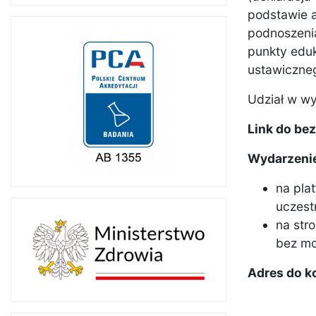
podstawie a
podnoszenia
punkty eduk
ustawiczne
Udział w wy
Link do bez
Wydarzenie
na pla
uczest
na str
bez mo
Adres do k