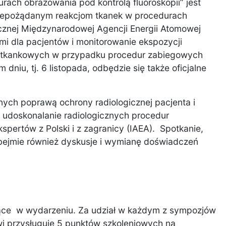
ach obrazowania pod kontrolą fluoroskopii” jest
niepożądanym reakcjom tkanek w procedurach
icznej Międzynarodowej Agencji Energii Atomowej
i dla pacjentów i monitorowanie ekspozycji
ji tkankowych w przypadku procedur zabiegowych
 dniu, tj. 6 listopada, odbędzie się także oficjalne
ych poprawą ochrony radiologicznej pacjenta i
udoskonalanie radiologicznych procedur
ertów z Polski i z zagranicy (IAEA). Spotkanie,
obejmie również dyskusje i wymianę doświadczeń
czące w wydarzeniu. Za udział w każdym z sympozjów
wi przysługuje 5 punktów szkoleniowych na