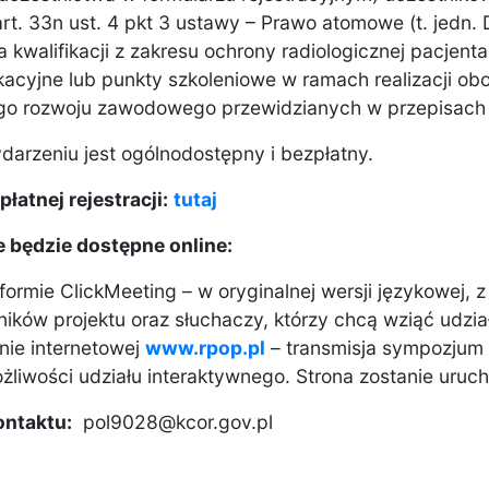
rt. 33n ust. 4 pkt 3 ustawy – Prawo atomowe (t. jedn. 
 kwalifikacji z zakresu ochrony radiologicznej pacjen
acyjne lub punkty szkoleniowe w ramach realizacji 
go rozwoju zawodowego przewidzianych w przepisach
darzeniu jest ogólnodostępny i bezpłatny.
płatnej rejestracji:
tutaj
 będzie dostępne online:
tformie ClickMeeting – w oryginalnej wersji językowej, 
ników projektu oraz słuchaczy, którzy chcą wziąć udział
onie internetowej
www.rpop.pl
– transmisja sympozjum
żliwości udziału interaktywnego. Strona zostanie uruch
ontaktu:
pol9028@
kcor.gov.pl